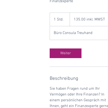
Finanzexperte
135.00
inkl.
1 Std.
1
135.00 inkl. MWST
MWST
S
t
Büro Consula Treuhand
d
Weiter
Beschreibung
Sie haben Fragen rund um Ihr
Vermögen oder Ihre Finanzen? In
einem persönlichen Gespräch mit
Ihnen, geht ein Finanzexperte gern