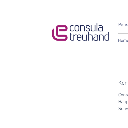
Pens
Hom
Kon
Cons
Haup
Schw